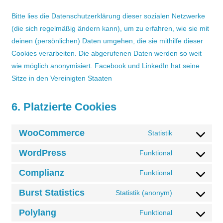
Bitte lies die Datenschutzerklärung dieser sozialen Netzwerke
(die sich regelmäßig ändern kann), um zu erfahren, wie sie mit
deinen (persönlichen) Daten umgehen, die sie mithilfe dieser
Cookies verarbeiten. Die abgerufenen Daten werden so weit
wie möglich anonymisiert. Facebook und LinkedIn hat seine
Sitze in den Vereinigten Staaten
6. Platzierte Cookies
WooCommerce
Statistik
Consent
to
WordPress
Funktional
Consent
service
to
Complianz
Funktional
woocommerc
Consent
service
to
Burst Statistics
Statistik (anonym)
wordpress
Consent
service
to
Polylang
Funktional
complianz
Consent