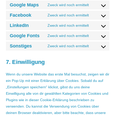
service
to
Google Maps
Zweck wird noch ermittelt
burst-
Consent
service
statistics
to
Facebook
Zweck wird noch ermittelt
polylang
Consent
service
to
LinkedIn
Zweck wird noch ermittelt
google-
Consent
service
maps
to
Google Fonts
Zweck wird noch ermittelt
facebook
Consent
service
to
Sonstiges
Zweck wird noch ermittelt
linkedin
Consent
service
to
google-
7. Einwilligung
service
fonts
sonstiges
Wenn du unsere Website das erste Mal besuchst, zeigen wir dir
ein Pop-Up mit einer Erklärung über Cookies. Sobald du auf
„Einstellungen speichern“ klickst, gibst du uns deine
Einwilligung alle von dir gewählten Kategorien von Cookies und
Plugins wie in dieser Cookie-Erklärung beschrieben zu
verwenden. Du kannst die Verwendung von Cookies über
deinen Browser deaktivieren, aber bitte beachte, dass unsere